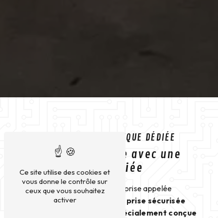
RECHARGE PRISE DOMESTIQUE DÉDIÉE
Recharge sécurisée avec une
prise Green'up dédiée
Ce site utilise des cookies et
vous donne le contrôle sur
Il est important d'installer une prise appelée
ceux que vous souhaitez
activer
Green'up. La Green'up est une
prise sécurisée
monophasée 230V
- 14A
spécialement conçue