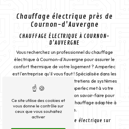
Chauffage électrique près de
Cournon-d'Auvergne
CHAUFFAGE ÉLECTRIQUE À COURNON-
D'AUVERGNE
Vous recherchez un professionnel du chauffage
électrique à Cournon-d'Auvergne pour assurer le
confort thermique de votre logement ? Amperlec
est l'entreprise qu'il vous faut ! Spécialisée dans les
installations, réparations et entretiens de systèmes
de chauffage électrique, Amperlec met à votre
disposition son expertise et son savoir-faire pour
Ce site utilise des cookies et
vous garantir une solution de chauffage adaptée à
vous donne le contrôle sur
vos besoins.
ceux que vous souhaitez
activer
Installation de chauffage électrique sur
mesure