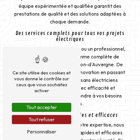
équipe expérimentée et qualifiée garantit des
prestations de qualité et des solutions adaptées à
chaque demande.
Des services complets pour tous vos projets
électriques
Que vous soyez un particulier ou un professionnel,
Amperlec propose une gamme complète de
services électriques à Cournon-d'Auvergne. De
l'installation électrique à la rénovation en passant
Ce site utilise des cookies et
vous donne le contrôle sur
par le dépannage, nos artisans électriciens
ceux que vous souhaitez
qualifiés interviennent avec efficacité et
activer
professionnalisme pour répondre à vos besoins
spécifiques.
Tout accepter
Des interventions rapides et efficaces
Tout refuser
Grâce à notre réactivité et notre expertise, nous
Personnaliser
assurons des interventions rapides et efficaces