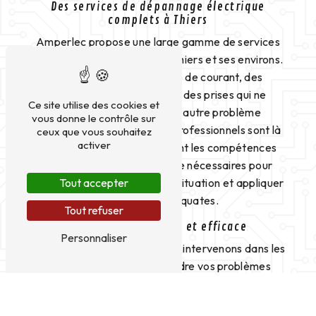
Des services de dépannage électrique
complets à Thiers
Amperlec propose une large gamme de services
de dépannage électrique à Thiers et ses environs.
Que vous ayez une panne de courant, des
interrupteurs défectueux, des prises qui ne
Ce site utilise des cookies et
fonctionnent plus ou tout autre problème
vous donne le contrôle sur
électrique, nos électriciens professionnels sont là
ceux que vous souhaitez
activer
pour vous aider. Ils possèdent les compétences
techniques et le savoir-faire nécessaires pour
diagnostiquer rapidement la situation et appliquer
Tout accepter
les solutions adéquates.
Tout refuser
Intervention rapide et efficace
Personnaliser
Grâce à notre réactivité, nous intervenons dans les
meilleurs délais pour résoudre vos problèmes
électriques à Thiers. Que ce soit pour une urgence
ou un dépannage planifié, Amperlec met tout en