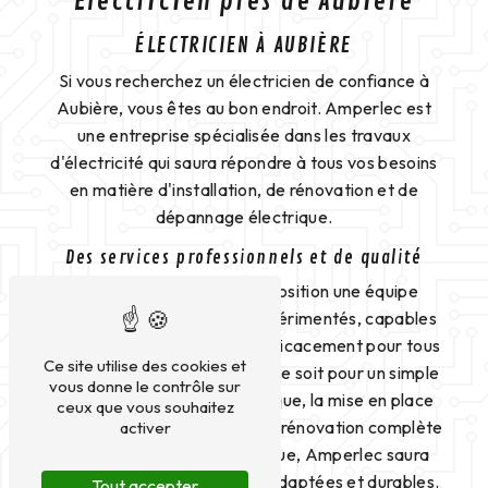
Électricien près de Aubière
ÉLECTRICIEN À AUBIÈRE
Si vous recherchez un électricien de confiance à
Aubière, vous êtes au bon endroit. Amperlec est
une entreprise spécialisée dans les travaux
d'électricité qui saura répondre à tous vos besoins
en matière d'installation, de rénovation et de
dépannage électrique.
Des services professionnels et de qualité
Amperlec met à votre disposition une équipe
d'électriciens qualifiés et expérimentés, capables
d'intervenir rapidement et efficacement pour tous
Ce site utilise des cookies et
vos projets électriques. Que ce soit pour un simple
vous donne le contrôle sur
changement de prise électrique, la mise en place
ceux que vous souhaitez
d'un système domotique ou la rénovation complète
activer
de votre installation électrique, Amperlec saura
vous apporter des solutions adaptées et durables.
Tout accepter