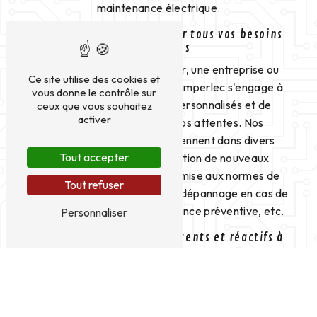
maintenance électrique.
Des services complets pour tous vos besoins
électriques
Que vous soyez un particulier, une entreprise ou
Ce site utilise des cookies et
une collectivité à Lempdes, Amperlec s'engage à
vous donne le contrôle sur
vous fournir des services personnalisés et de
ceux que vous souhaitez
activer
qualité pour répondre à vos attentes. Nos
électriciens qualifiés interviennent dans divers
Tout accepter
domaines tels que l'installation de nouveaux
équipements électriques, la mise aux normes de
Tout refuser
votre installation existante, le dépannage en cas de
panne électrique, la maintenance préventive, etc.
Personnaliser
Des professionnels compétents et réactifs à
votre service
Chez Amperlec, nous attachons une grande
importance à la satisfaction de nos clients à
Lempdes. C'est pourquoi notre équipe est