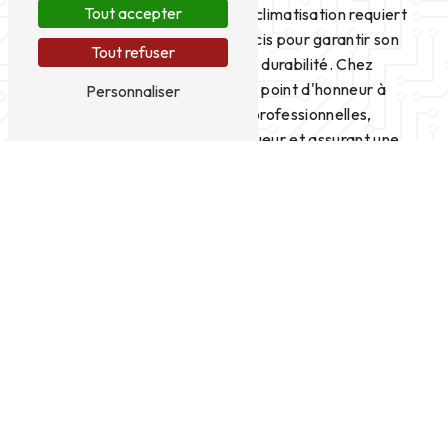
Tout accepter
L'installation d'un système de climatisation requiert
un savoir-faire technique précis pour garantir son
Tout refuser
bon fonctionnement et sa durabilité. Chez
Amperlec, nous mettons un point d'honneur à
Personnaliser
réaliser des installations professionnelles,
respectant les normes en vigueur et assurant une
performance optimale de votre climatisation.
Un Service Réactif et de Qualité
En cas de panne ou de dysfonctionnement de votre
système de climatisation à Gerzat, Amperlec
intervient rapidement pour diagnostiquer le
problème et effectuer les réparations nécessaires.
Notre service client réactif et notre expertise
technique nous permettent de vous offrir un
service de qualité, pour un confort optimal en
toutes saisons.
L'Entretien de Votre Climatisation