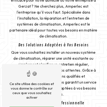
efficace pour votre domicile ou votre entreprise à
Gerzat ? Ne cherchez plus, Amperlec est
l'entreprise qu'il vous faut. Spécialisée dans
l'installation, la réparation et l'entretien de
systèmes de climatisation, Amperlec est le
partenaire idéal pour toutes vos besoins en matière
de climatisation.
Des Solutions Adaptées à Vos Besoins
Que vous souhaitiez installer un nouveau système
de climatisation, réparer une unité existante ou
simplement planifier un entretien régulier,
Amperlec saura répondre à vos attentes. Grâce à
son équipe de techniciens qualifiés et
expérimentés, l'entreprise vous garantit un service
Ce site utilise des cookies et
de qualité et des solutions adaptées à vos besoins
vous donne le contrôle sur
ceux que vous souhaitez
spécifiques.
activer
Une Installation Professionnelle