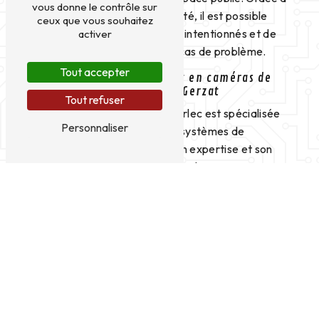
vous donne le contrôle sur
des images de haute qualité, il est possible
ceux que vous souhaitez
d'identifier les individus mal intentionnés et de
activer
prévenir les autorités en cas de problème.
Tout accepter
Amperlec : Votre expert en caméras de
surveillance à Gerzat
Tout refuser
À Gerzat, l'entreprise Amperlec est spécialisée
Personnaliser
dans l'installation de systèmes de
vidéosurveillance. Avec son expertise et son
savoir-faire, elle propose des solutions sur mesure
adaptées aux besoins de chaque client. Que vous
soyez un particulier souhaitant sécuriser votre
domicile ou un commerçant désireux de protéger
votre établissement, Amperlec saura vous
accompagner dans votre projet.
Les avantages des caméras de surveillance
Amperlec
Les caméras de surveillance proposées par