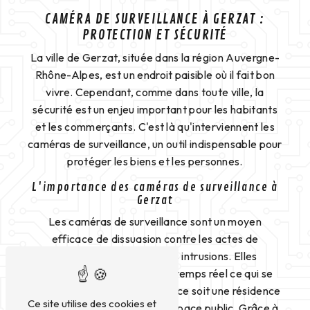
CAMÉRA DE SURVEILLANCE À GERZAT :
PROTECTION ET SÉCURITÉ
La ville de Gerzat, située dans la région Auvergne-
Rhône-Alpes, est un endroit paisible où il fait bon
vivre. Cependant, comme dans toute ville, la
sécurité est un enjeu important pour les habitants
et les commerçants. C'est là qu'interviennent les
caméras de surveillance, un outil indispensable pour
protéger les biens et les personnes.
L'importance des caméras de surveillance à
Gerzat
Les caméras de surveillance sont un moyen
efficace de dissuasion contre les actes de
vandalisme, les vols et les intrusions. Elles
permettent de surveiller en temps réel ce qui se
passe dans un lieu donné, que ce soit une résidence
Ce site utilise des cookies et
privée, un commerce ou un espace public. Grâce à