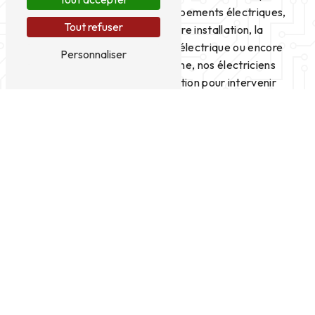
l'installation de nouveaux équipements électriques,
Tout refuser
la mise aux normes de votre installation, la
rénovation de votre système électrique ou encore
Personnaliser
le dépannage en cas de panne, nos électriciens
certifiés sont à votre disposition pour intervenir
rapidement et efficacement.
Des professionnels à votre écoute
La qualité du service client est au cœur des
préoccupations d'Amperlec. Nous attachons une
grande importance à la satisfaction de nos clients
en leur offrant un accompagnement personnalisé
et des conseils adaptés à leurs besoins. Notre
équipe est disponible pour répondre à toutes vos
questions et vous guider dans le choix des solutions
les mieux adaptées à votre situation.
Intervention à Romagnat et ses environs