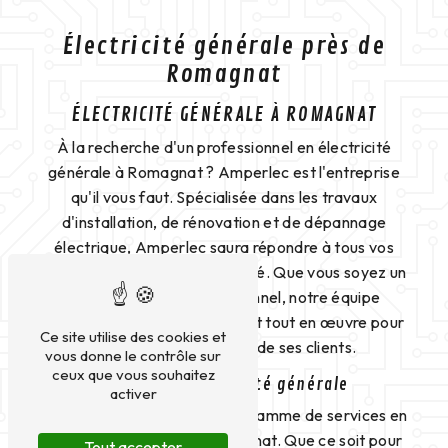
Électricité générale près de
Romagnat
ÉLECTRICITÉ GÉNÉRALE À ROMAGNAT
À la recherche d'un professionnel en électricité
générale à Romagnat ? Amperlec est l'entreprise
qu'il vous faut. Spécialisée dans les travaux
d'installation, de rénovation et de dépannage
électrique, Amperlec saura répondre à tous vos
besoins en matière d'électricité. Que vous soyez un
particulier ou un professionnel, notre équipe
qualifiée et expérimentée met tout en œuvre pour
Ce site utilise des cookies et
garantir la satisfaction de ses clients.
vous donne le contrôle sur
ceux que vous souhaitez
Services d'électricité générale
activer
Amperlec propose une large gamme de services en
électricité générale à Romagnat. Que ce soit pour
Tout accepter