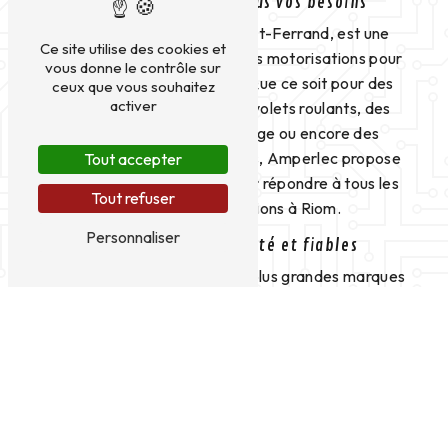
Motorisations pour tous vos besoins
Amperlec, située à Clermont-Ferrand, est une
Ce site utilise des cookies et
entreprise spécialisée dans les motorisations pour
vous donne le contrôle sur
une variété d'applications. Que ce soit pour des
ceux que vous souhaitez
activer
portails automatiques, des volets roulants, des
stores, des portes de garage ou encore des
systèmes de contrôle d'accès, Amperlec propose
Tout accepter
des solutions sur mesure pour répondre à tous les
Tout refuser
besoins en motorisations à Riom.
Personnaliser
Des produits de qualité et fiables
Amperlec collabore avec les plus grandes marques
de motorisations pour garantir la qualité et la
fiabilité des produits proposés. Les motorisations
disponibles chez Amperlec sont conçues pour être
durables, performantes et adaptées à un usage
intensif.
Installation et maintenance des