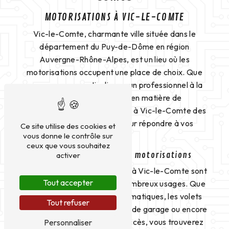
MOTORISATIONS À VIC-LE-COMTE
Vic-le-Comte, charmante ville située dans le
département du Puy-de-Dôme en région
Auvergne-Rhône-Alpes, est un lieu où les
motorisations occupent une place de choix. Que
vous soyez un particulier ou un professionnel à la
recherche de solutions en matière de
motorisations, vous trouverez à Vic-le-Comte des
prestataires de qualité pour répondre à vos
Ce site utilise des cookies et
vous donne le contrôle sur
besoins.
ceux que vous souhaitez
activer
Les différents types de motorisations
Les motorisations disponibles à Vic-le-Comte sont
Tout accepter
variées et s'adaptent à de nombreux usages. Que
ce soit pour les portails automatiques, les volets
Tout refuser
roulants, les stores, les portes de garage ou encore
les systèmes de contrôle d'accès, vous trouverez
Personnaliser